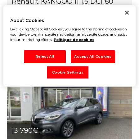
Renault KANGOO II 1.5 DCI 80
EXPRESS EXTRA –...
About Cookies
17 Rue de la Gare - Fourchaud 85200
By clicking “Accept All Cookies”, you agree to the storing of cookies on
BOURNEAU
your device to enhance site navigation, analyze site usage, and assist
GARAGE PERRIN JEREMY
in our marketing efforts.
Politique de cookies
24 juillet 2026
Reject All
Accept All Cookies
Cookie Settings
13 790€