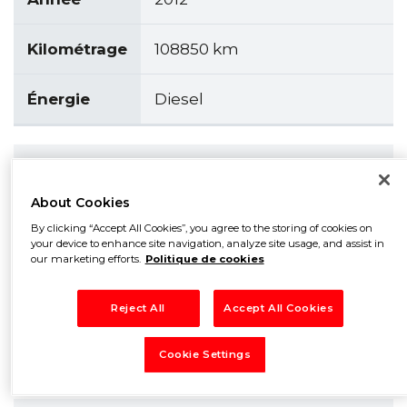
Kilométrage
108850 km
Énergie
Diesel
Description
About Cookies
2 portes latérales
By clicking “Accept All Cookies”, you agree to the storing of cookies on
régulateur : limiteur de vitesse
your device to enhance site navigation, analyze site usage, and assist in
vitres et rétroviseurs électriques
our marketing efforts.
Politique de cookies
climatisation
airbags
Reject All
Accept All Cookies
radio cd commande au volant
prise jack
Cookie Settings
accoudoir central