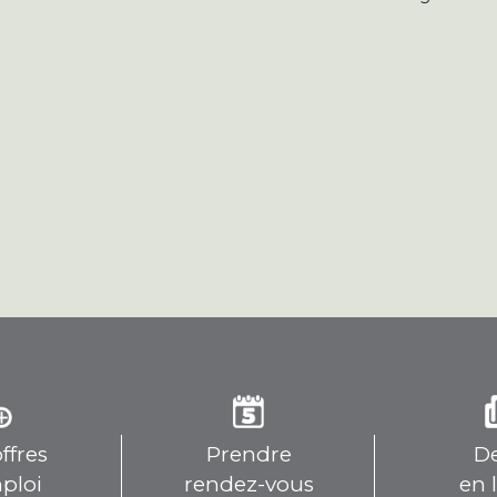
ffres
Prendre
De
ploi
rendez-vous
en 