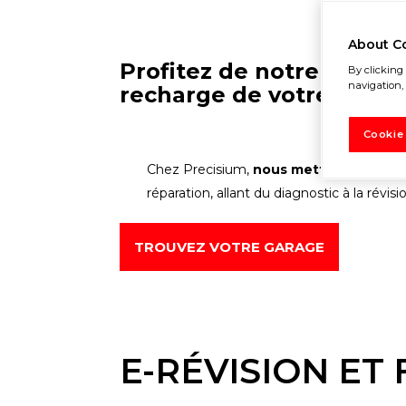
About C
Profitez de notre large é
By clicking 
navigation, 
recharge de votre véhic
Cookie
Chez Precisium,
nous mettons notre ex
réparation, allant du diagnostic à la révi
TROUVEZ VOTRE GARAGE
E-RÉVISION ET