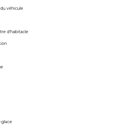
 du véhicule
tre d’habitacle
tion
ge
-glace