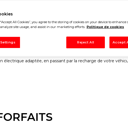
ookies
ventail de solutions pour le diagnos
“Accept All Cookies”, you agree to the storing of cookies on your device to enhance s
analyze site usage, and assist in our marketing efforts.
Politique de cookies
ule électrique ou hybride.
 Settings
Reject All
Accept A
pertise à votre disposition.
Nos experts vous conseilleront t
sion électrique adaptée, en passant par la recharge de votre véhicu
 FORFAITS