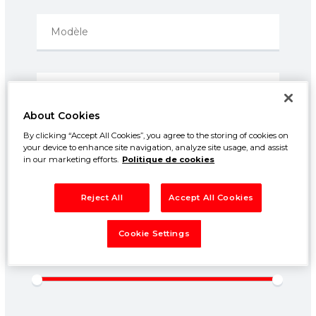
About Cookies
By clicking “Accept All Cookies”, you agree to the storing of cookies on
Prix entre:
your device to enhance site navigation, analyze site usage, and assist
500€
50000€
in our marketing efforts.
Politique de cookies
Année entre:
Reject All
Accept All Cookies
1960
2026
Cookie Settings
Kilométrage entre:
0km
250000km