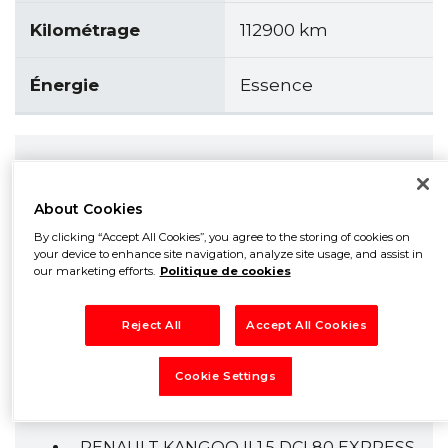
Kilométrage
112900 km
Énergie
Essence
Description
About Cookies
Twingo 1.2L 60Cv,Vitres électriques, Fermeture
centralisée, Direction assistée,Clim
By clicking “Accept All Cookies”, you agree to the storing of cookies on
your device to enhance site navigation, analyze site usage, and assist in
manuel,Volant réglable,Commande au voltant,
our marketing efforts.
Politique de cookies
Airbags, ABS, Lecteur cd/USB, Isofix,
Entièrement revissée
Reject All
Accept All Cookies
Cookie Settings
Véhicules de la même marque qui
pourraient vous intéresser
RENAULT KANGOO II 1.5 DCI 80 EXPRESS