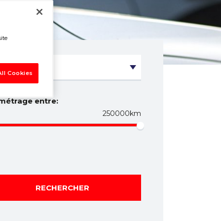
ite
ll Cookies
métrage entre:
250000km
RECHERCHER