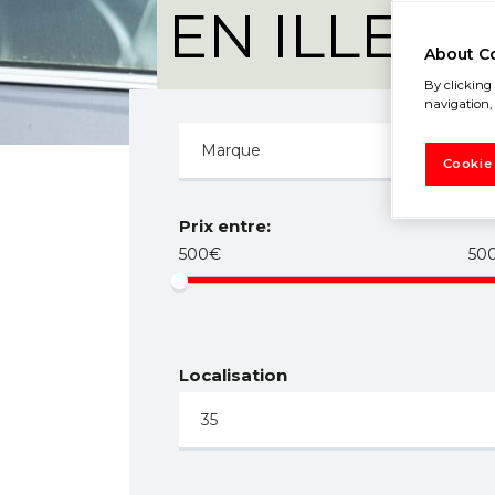
EN ILLE-E
About C
By clicking 
navigation, 
Cookie
Prix entre:
500€
50
Localisation