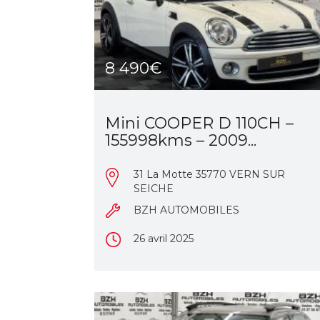
8 490€
Mini COOPER D 110CH –
155998kms – 2009...
31 La Motte 35770 VERN SUR
SEICHE
BZH AUTOMOBILES
26 avril 2025