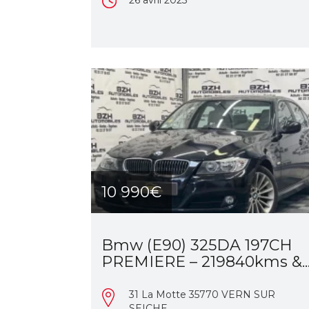
10 990€
Bmw (E90) 325DA 197CH
PREMIERE – 219840kms &..
31 La Motte 35770 VERN SUR
SEICHE