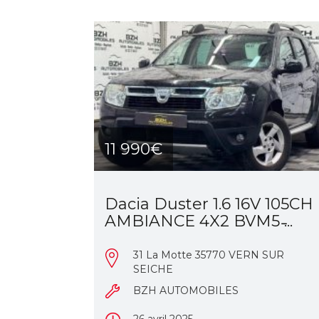
11 990€
Dacia Duster 1.6 16V 105CH
AMBIANCE 4X2 BVM5 ̵...
31 La Motte 35770 VERN SUR
SEICHE
BZH AUTOMOBILES
26 avril 2025