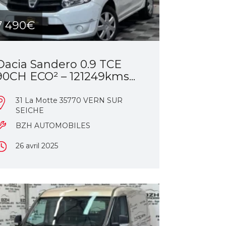
7 490€
Dacia Sandero 0.9 TCE
90CH ECO² – 121249kms...
31 La Motte 35770 VERN SUR
SEICHE
BZH AUTOMOBILES
26 avril 2025