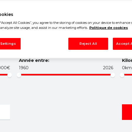
T-VILAINE
ookies
“Accept All Cookies”, you agree to the storing of cookies on your device to enhance s
analyze site usage, and assist in our marketing efforts.
Politique de cookies
 Settings
Reject All
Accept A
Année entre:
Kilo
000€
1960
2026
0km