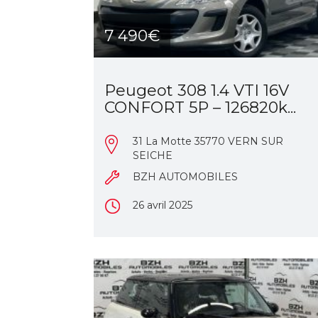
7 490€
Peugeot 308 1.4 VTI 16V
CONFORT 5P – 126820k...
31 La Motte 35770 VERN SUR
SEICHE
BZH AUTOMOBILES
26 avril 2025