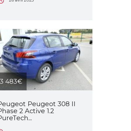
13 483€
Peugeot Peugeot 308 II
Phase 2 Active 1.2
PureTech...