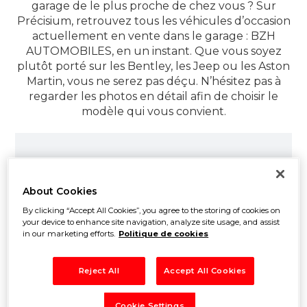
garage de le plus proche de chez vous ? Sur
Précisium, retrouvez tous les véhicules d’occasion
actuellement en vente dans le garage : BZH
AUTOMOBILES, en un instant. Que vous soyez
plutôt porté sur les Bentley, les Jeep ou les Aston
Martin, vous ne serez pas déçu. N’hésitez pas à
regarder les photos en détail afin de choisir le
modèle qui vous convient.
Informations
About Cookies
BZH AUTOMOBILES
By clicking “Accept All Cookies”, you agree to the storing of cookies on
your device to enhance site navigation, analyze site usage, and assist
in our marketing efforts.
Politique de cookies
31 La Motte Route de Chantepie, 35770
VERN SUR SEICHE
Bretagne / Ille-et-Vilaine
Reject All
Accept All Cookies
CONTACTEZ LE GARAGE
Cookie Settings