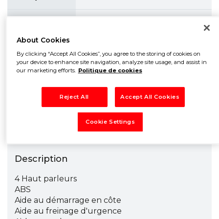
C4 Cactus BLUEHDI 100
Modèle
BUSINESS GARANTIE
About Cookies
By clicking “Accept All Cookies”, you agree to the storing of cookies on
Année
2015
your device to enhance site navigation, analyze site usage, and assist in
our marketing efforts.
Politique de cookies
Kilométrage
182196 km
Reject All
Accept All Cookies
Énergie
Diesel
Cookie Settings
Description
4 Haut parleurs
ABS
Aide au démarrage en côte
Aide au freinage d'urgence