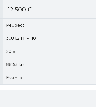
12 500
€
Peugeot
308 1.2 THP 110
2018
86153 km
Essence