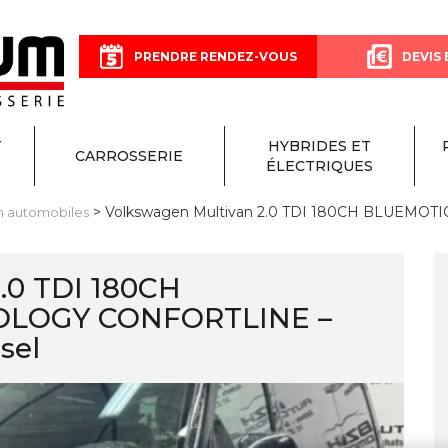
PRENDRE RENDEZ-VOUS
DEVIS 
T
HYBRIDES ET
CARROSSERIE
ÉLECTRIQUES
> Volkswagen Multivan 2.0 TDI 180CH BLUEM
h automobiles
.0 TDI 180CH
LOGY CONFORTLINE –
sel