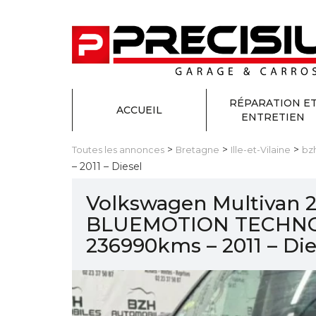
RÉPARATION E
ACCUEIL
ENTRETIEN
>
>
>
Toutes les annonces
Bretagne
Ille-et-Vilaine
bz
– 2011 – Diesel
Volkswagen Multivan 2
BLUEMOTION TECHNO
236990kms – 2011 – Die