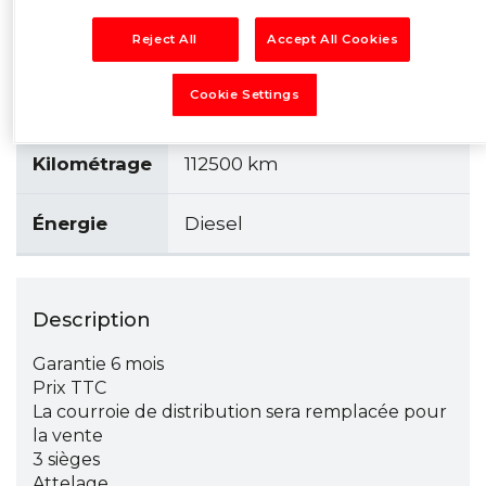
BERLINGO 1.6 HDI 75
Modèle
Reject All
Accept All Cookies
BUSINESS
Cookie Settings
Année
2017
Kilométrage
112500 km
Énergie
Diesel
Description
Garantie 6 mois
Prix TTC
La courroie de distribution sera remplacée pour
la vente
3 sièges
Attelage