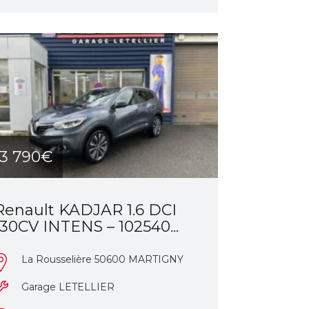
13 790€
Renault KADJAR 1.6 DCI
130CV INTENS – 102540...
La Rousselière 50600 MARTIGNY
Garage LETELLIER