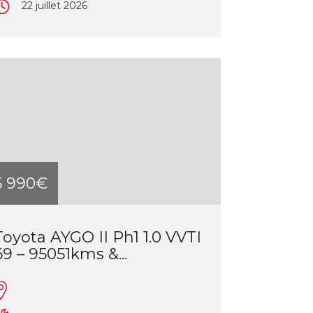
22 juillet 2026
5 990€
Toyota AYGO II Ph1 1.0 VVTI
69 – 95051kms &...