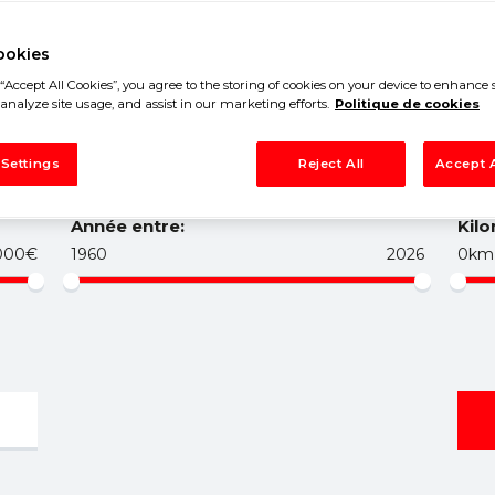
ookies
“Accept All Cookies”, you agree to the storing of cookies on your device to enhance s
analyze site usage, and assist in our marketing efforts.
Politique de cookies
 Settings
Reject All
Accept A
Année entre:
Kilo
000€
1960
2026
0km