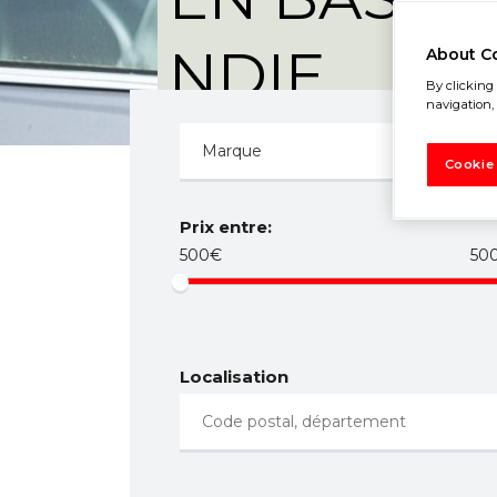
NDIE
About C
By clicking 
navigation, 
Cookie
Prix entre:
500€
50
Localisation