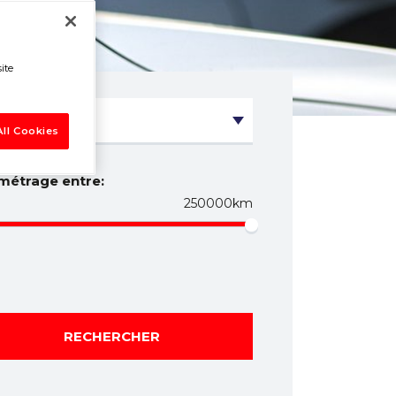
ite
ll Cookies
métrage entre:
250000km
RECHERCHER