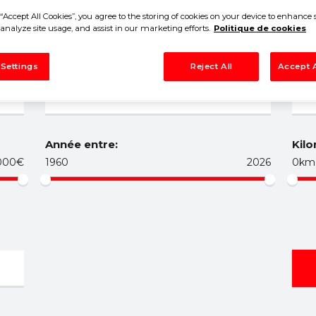
E
“Accept All Cookies”, you agree to the storing of cookies on your device to enhance s
analyze site usage, and assist in our marketing efforts.
Politique de cookies
 Settings
Reject All
Accept A
Année entre:
Kilo
000€
1960
2026
0km