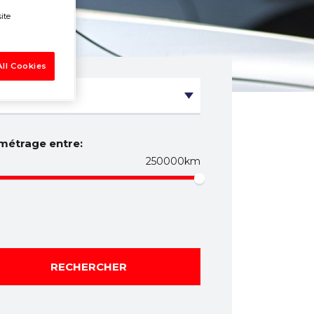
ite
ll Cookies
métrage entre:
250000km
RECHERCHER