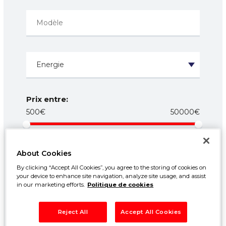
Prix entre:
500€
50000€
Année entre:
1960
2026
About Cookies
By clicking “Accept All Cookies”, you agree to the storing of cookies on
Kilométrage entre:
your device to enhance site navigation, analyze site usage, and assist
in our marketing efforts.
Politique de cookies
0km
250000km
Reject All
Accept All Cookies