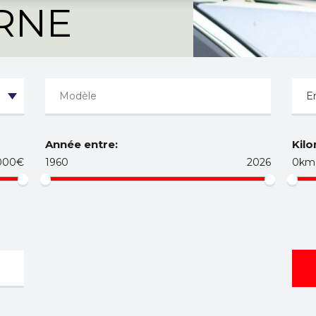
ORNE
Année entre:
Kilo
000€
1960
2026
0km