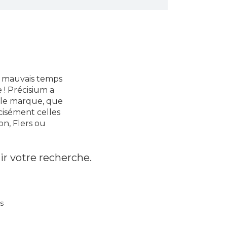
it mauvais temps
 ! Précisium a
elle marque, que
cisément celles
on, Flers ou
ir votre recherche.
s