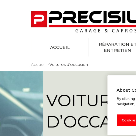
RÉPARATION E
ACCUEIL
ENTRETIEN
Accueil
>
Voitures d’occasion
About C
VOITURES
By clicking 
navigation, 
D’OCCASI
Cookie