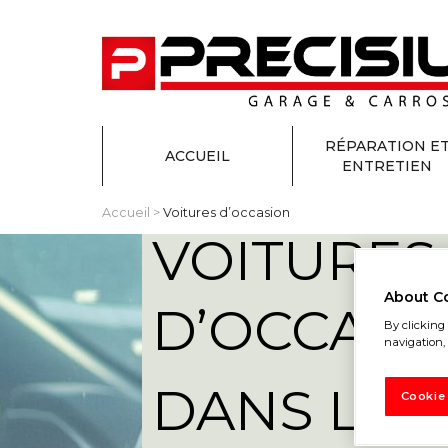
RÉPARATION E
ACCUEIL
ENTRETIEN
Accueil
>
Voitures d’occasion
VOITURES
About C
D’OCCASI
By clicking 
navigation, 
DANS LES
Cookie