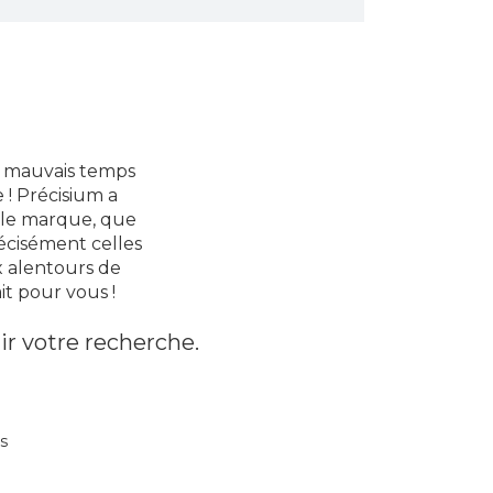
it mauvais temps
 ! Précisium a
elle marque, que
écisément celles
x alentours de
it pour vous !
ir votre recherche.
s