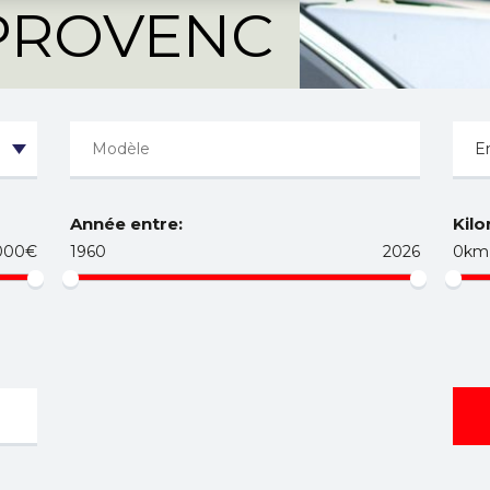
PROVENC
Année entre:
Kilo
000€
1960
2026
0km