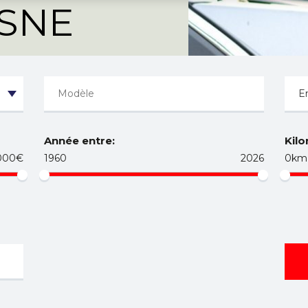
ISNE
Année entre:
Kilo
000€
1960
2026
0km