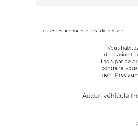
Toutes les annonces
>
Picardie
> Aisne
Vous habitez
d’occasion fia
Laon, pas de p
contraire, vou
rien : Précisi
Aucun véhicule tro