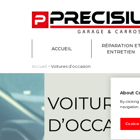
RÉPARATION E
ACCUEIL
ENTRETIEN
Accueil
>
Voitures d’occasion
About C
VOITURES
By clicking 
navigation, 
D’OCCASI
Cookie