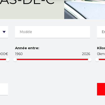
Année entre:
Kilo
000€
1960
2026
0km