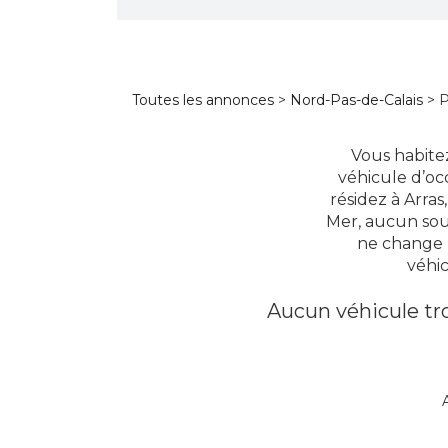
Toutes les annonces
>
Nord-Pas-de-Calais
> P
Vous habitez
véhicule d’occ
résidez à Arra
Mer, aucun souc
ne change 
véhic
Aucun véhicule tro