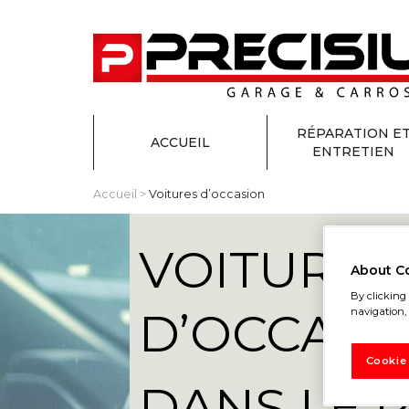
RÉPARATION E
ACCUEIL
ENTRETIEN
Accueil
>
Voitures d’occasion
VOITURES
About C
By clicking 
D’OCCASI
navigation, 
Cookie
DANS LE 