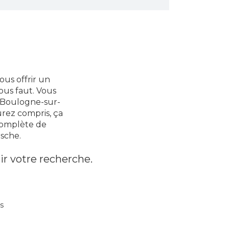
ous offrir un
vous faut. Vous
e Boulogne-sur-
urez compris, ça
complète de
rsche.
ir votre recherche.
s