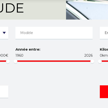
AUDE
Année entre:
Kilo
000€
1960
2026
0km