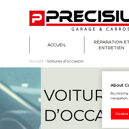
RÉPARATION E
ACCUEIL
ENTRETIEN
Accueil
>
Voitures d’occasion
About C
VOITURES
By clicking 
navigation, 
D’OCCASI
Cookie