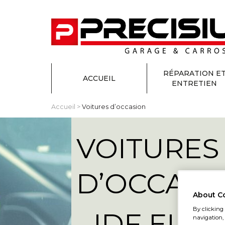
RÉPARATION E
ACCUEIL
ENTRETIEN
Accueil
>
Voitures d’occasion
VOITURES
D’OCCASI
About C
By clicking 
- IDF ELE
navigation, 