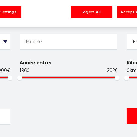
 Settings
Reject All
Accept A
Année entre:
Kilo
000€
1960
2026
0km