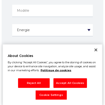
Prix entre:
500€
50000€
About Cookies
By clicking “Accept All Cookies”, you agree to the storing of cookies on
Année entre:
your device to enhance site navigation, analyze site usage, and assist
1960
2026
in our marketing efforts.
Politique de cookies
Kilométrage entre:
Reject All
Accept All Cookies
0km
250000km
Cookie Settings