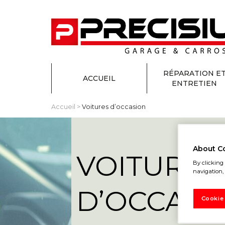
RÉPARATION E
ACCUEIL
ENTRETIEN
Accueil
>
Voitures d’occasion
About C
VOITURES
By clicking 
navigation, 
D’OCCASI
Cookie