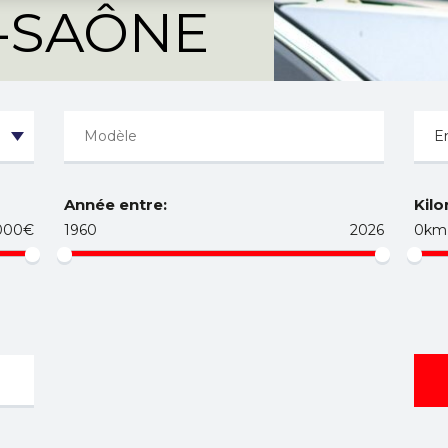
-SAÔNE
Année entre:
Kilo
000€
1960
2026
0km