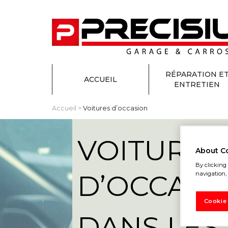
RÉPARATION E
ACCUEIL
ENTRETIEN
Accueil
>
Voitures d’occasion
VOITURES
About C
By clicking 
D’OCCASI
navigation, 
Cookie
DANS LES