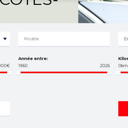
Année entre:
Kilo
000€
1960
2026
0km