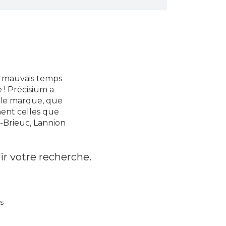
it mauvais temps
 ! Précisium a
elle marque, que
ment celles que
t-Brieuc, Lannion
ir votre recherche.
s