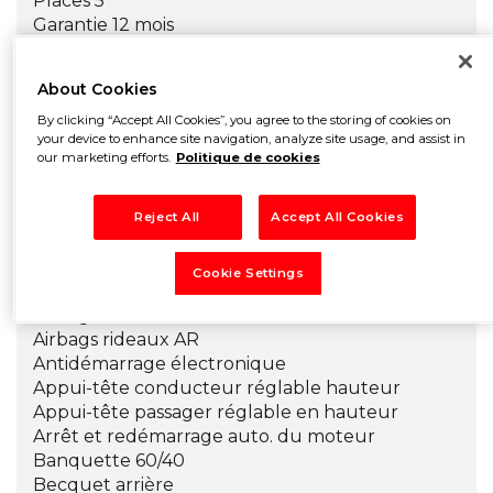
Places 5
Garantie 12 mois
Couleur Bronze Magnetico métallisé
About Cookies
Equipements de série :
4 Haut parleurs
By clicking “Accept All Cookies”, you agree to the storing of cookies on
your device to enhance site navigation, analyze site usage, and assist in
ABS
our marketing efforts.
Politique de cookies
Accoudoir central AV avec rangement
AFIL
Aide au démarrage en côte
Reject All
Accept All Cookies
Airbag conducteur
Airbag passager
Cookie Settings
Airbags latéraux avant
Airbags rideaux
Airbags rideaux AR
Antidémarrage électronique
Appui-tête conducteur réglable hauteur
Appui-tête passager réglable en hauteur
Arrêt et redémarrage auto. du moteur
Banquette 60/40
Becquet arrière