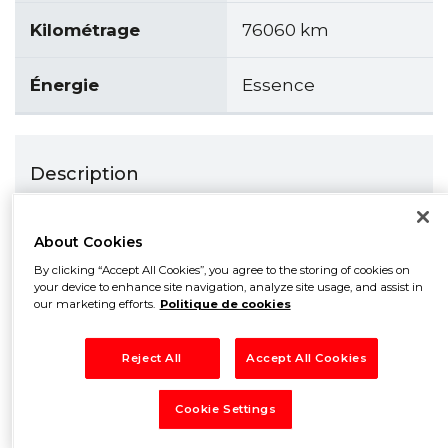
Kilométrage
76060 km
Énergie
Essence
Description
Dacia Sandero 1.4L Mpi 75cv, Vitres électriques
avant, Fermeture centralisée, Direction assistée,
About Cookies
Climatisation manuelle, Projecteurs anti-
By clicking “Accept All Cookies”, you agree to the storing of cookies on
brouillard avant,Rétroviseurs électrique,
your device to enhance site navigation, analyze site usage, and assist in
Système Isofix, Jantes alu, Airbags, ABS,
our marketing efforts.
Politique de cookies
entièrement révisée avec embrayage et
distribution .
Reject All
Accept All Cookies
Cookie Settings
Véhicules de la même marque qui